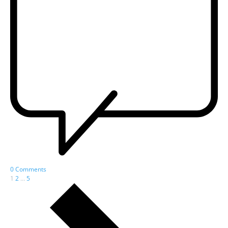
0 Comments
1
2
…
5