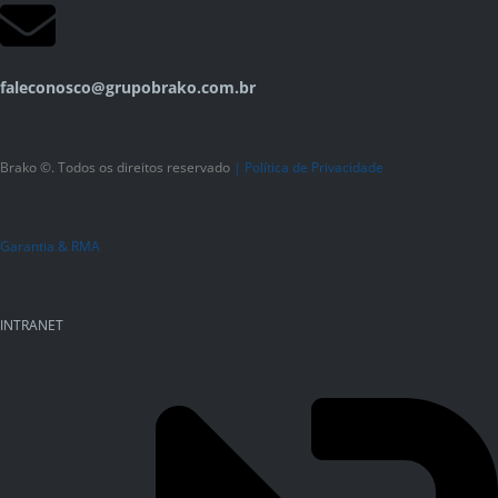
faleconosco@grupobrako.com.br
Brako ©. Todos os direitos reservado
|
Política de Privacidade
Garantia & RMA
INTRANET