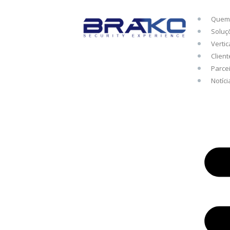
Quem
Soluç
Vertic
Clien
Parce
Notíci