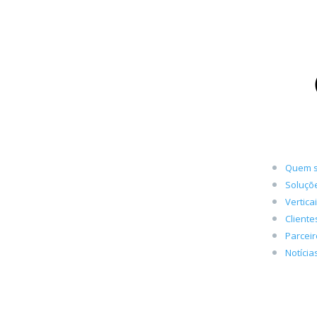
Quem 
Soluçõ
Vertica
Cliente
Parcei
Notícia