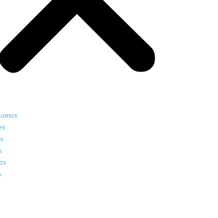
somos
es
is
s
ros
s